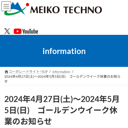
コ
ナ
ン
ビ
テ
ゲ
ン
ー
ツ
シ
へ
ョ
ス
ン
キ
に
information
ッ
移
プ
動
コーポレートサイトｰTOP
information
2024年4月27日(土)～2024年5月5日(日) ゴールデンウイーク休業のお知ら
せ
2024年4月27日(土)～2024年5月
5日(日) ゴールデンウイーク休
業のお知らせ