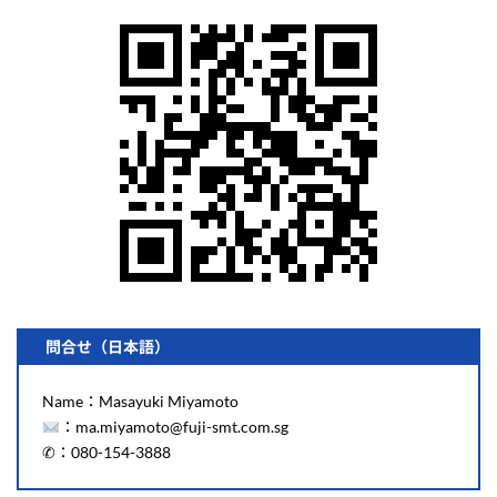
問合せ（日本語）
Name：Masayuki Miyamoto
：ma.miyamoto@fuji-smt.com.sg
✆：080-154-3888