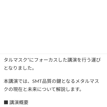
平素より格別のご高配を賜り、誠にありがと
うございます。
このたび、弊社は2025年12月3日(水)、4日
(木) 9：00～16：00に開催される株式会社
FUJI様主催の「JISSO Seminar 2025 in
ASEAN」において電子機器実装に不可欠な“メ
タルマスク”にフォーカスした講演を行う運び
となりました。
本講演では、SMT品質の鍵となるメタルマス
クの現在と未来について解説します。
■ 講演概要