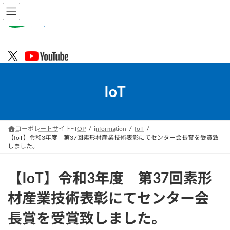
コ
ナ
ン
ビ
テ
ゲ
ン
ー
ツ
シ
へ
ョ
ス
ン
キ
に
IoT
ッ
移
プ
動
コーポレートサイトｰTOP
information
IoT
【IoT】令和3年度 第37回素形材産業技術表彰にてセンター会長賞を受賞致
しました。
【IoT】令和3年度 第37回素形
材産業技術表彰にてセンター会
長賞を受賞致しました。