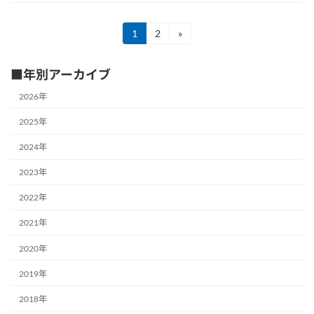
投
1
2
»
固
固
定
定
稿
ペ
ペ
■年別アーカイブ
ー
ー
の
ジ
ジ
2026年
ペ
2025年
ー
2024年
ジ
送
2023年
り
2022年
2021年
2020年
2019年
2018年