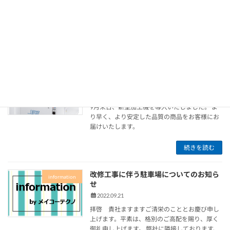
2022.10.20
メタルマスク事業部のコラムを更新致しまし
た。 ↓こちらよりご覧ください！
続きを読む
＼ 号外 ／ 最新加工機導入いたしまし
メタルマスク
た！！！
2022.10.06
9月末日、新型加工機を導入いたしました。 よ
り早く、より安定した品質の商品をお客様にお
届けいたします。
続きを読む
改修工事に伴う駐車場についてのお知ら
information
せ
2022.09.21
拝啓 貴社ますますご清栄のこととお慶び申し
上げます。平素は、格別のご高配を賜り、厚く
御礼申し上げます。 弊社に隣接しております、