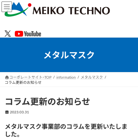
コ
ナ
ン
ビ
テ
ゲ
ン
ー
ツ
シ
へ
ョ
ス
ン
キ
に
メタルマスク
ッ
移
プ
動
コーポレートサイトｰTOP
information
メタルマスク
コラム更新のお知らせ
コラム更新のお知らせ
2023.03.31
メタルマスク事業部のコラムを更新いたしま
した。