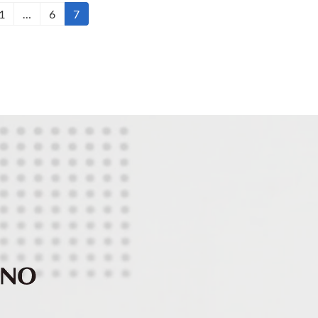
1
…
6
7
固
固
固
定
定
定
ペ
ペ
ペ
ー
ー
ー
ジ
ジ
ジ