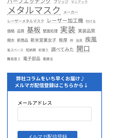
ハーフエッチング
ブリッジ
マニアック
メタルマスク
メーカー
レーザー加工機
レーザーメタルマスク
付ける
実装
基板
実装品質
価格
品質
壁面処理
疾風
新米営業女子
板厚
撥水
新商品
枠
治具
開口
調べてみた
省スペース
短納期
紗張り
電子部品
難易度３
電鋳法
弊社コラムをいち早くお届け♪
メルマガ配信登録はこちらから↓
メールアドレス