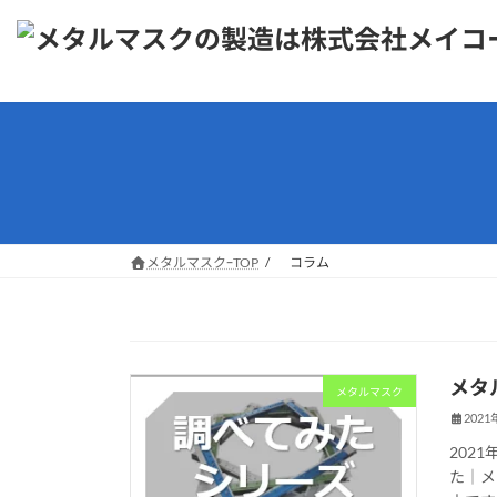
コ
ナ
ン
ビ
テ
ゲ
ン
ー
ツ
シ
へ
ョ
ス
ン
キ
に
ッ
移
プ
動
メタルマスクｰTOP
コラム
メタ
メタルマスク
2021
202
た｜メ