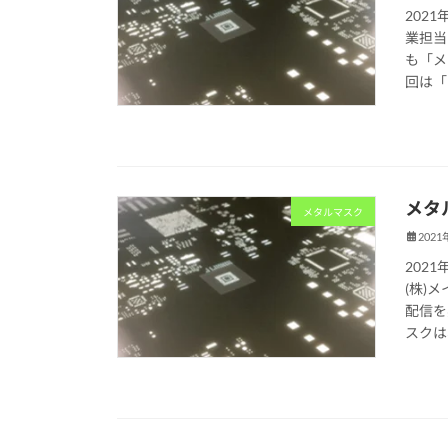
202
業担当
も「メ
回は「メ
メタ
メタルマスク
2021
202
(株)
配信を
スクは、