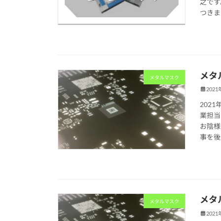
之です
つきまし
メタ
メタルマスク
2021
202
業担当
お陰様
事を後日
メタ
メタルマスク
2021