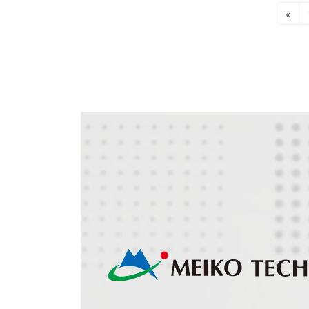
投
«
稿
の
ペ
ー
ジ
送
り