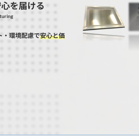
安心を届ける
turing
ト・環境配慮で
安心と価